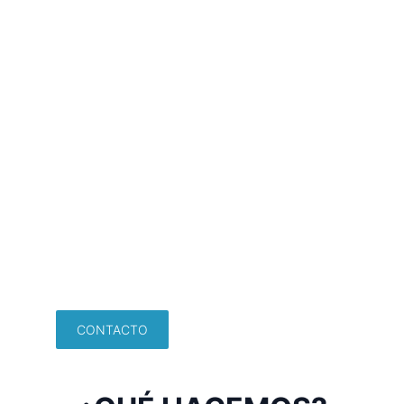
comerciales
Acompañamos a organizaciones en la 
mejora de sus procesos comerciales y 
de relación con clientes, en entornos 
B2B y B2C, con foco en eficiencia, 
claridad operativa y adopción de 
herramientas digitales.
CONTACTO